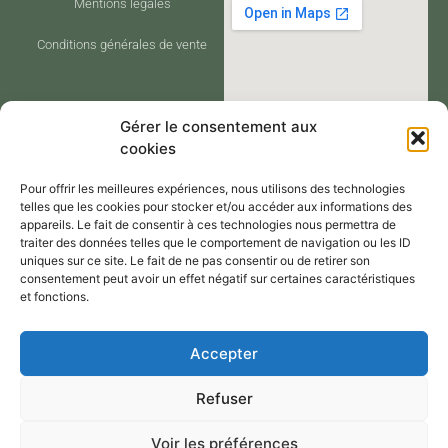
Mentions légales
Conditions générales de vente
Gérer le consentement aux
cookies
Pour offrir les meilleures expériences, nous utilisons des technologies
telles que les cookies pour stocker et/ou accéder aux informations des
appareils. Le fait de consentir à ces technologies nous permettra de
traiter des données telles que le comportement de navigation ou les ID
CONTACT
uniques sur ce site. Le fait de ne pas consentir ou de retirer son
consentement peut avoir un effet négatif sur certaines caractéristiques
et fonctions.
Contactez-moi via le formulaire de
Accepter
contact,
Refuser
Par mail : atelier@annejerome.fr
Voir les préférences