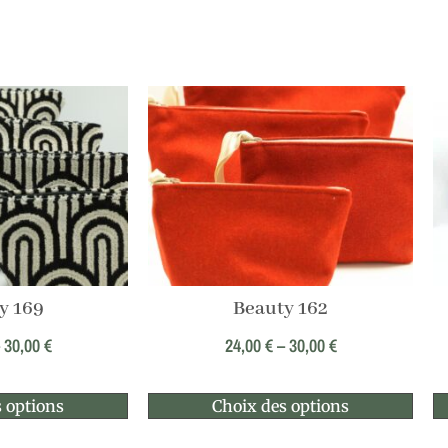
y 169
Beauty 162
–
30,00
€
24,00
€
–
30,00
€
 options
Choix des options