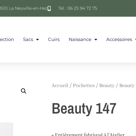
0510 La Neuville-en-Hez
Tél : 06 25 94 72 75
lection
Sacs
Cuirs
Naissance
Accessoires
Accueil
/
Pochettes
/
Beauty
/ Beauty 
Beauty 147
« Entièrement fabriqué à l’Atelier.