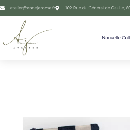
atelier@annejerome.fr
102 Rue du Général de Gaulle, 6
Nouvelle Col