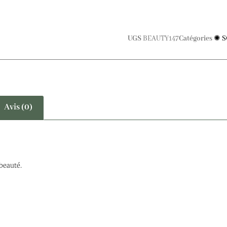
UGS
BEAUTY147
Catégories
✺ S
Avis (0)
beauté.