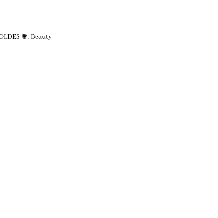
OLDES ✺
,
Beauty