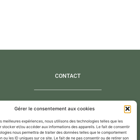
CONTACT
Contactez-moi via le formulaire de contact,
Gérer le consentement aux cookies
Par mail : atelier@annejerome.fr
les meilleures expériences, nous utilisons des technologies telles que les
 stocker et/ou accéder aux informations des appareils. Le fait de consentir
ologies nous permettra de traiter des données telles que le comportement
n ou les ID uniques sur ce site. Le fait de ne pas consentir ou de retirer son