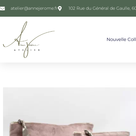
atelier@annejerome.fr
102 Rue du Général de Gaulle, 6
Nouvelle Col