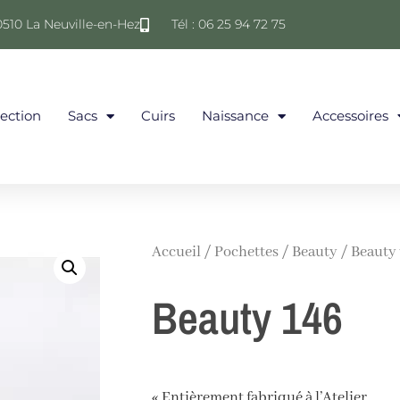
0510 La Neuville-en-Hez
Tél : 06 25 94 72 75
lection
Sacs
Cuirs
Naissance
Accessoires
Accueil
/
Pochettes
/
Beauty
/ Beauty
Beauty 146
« Entièrement fabriqué à l’Atelier.