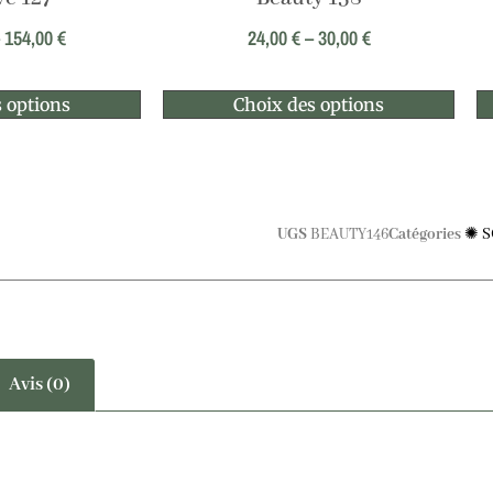
–
154,00
€
24,00
€
–
30,00
€
 options
Choix des options
UGS
BEAUTY146
Catégories
✺ S
Avis (0)