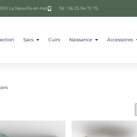
0510 La Neuville-en-Hez
Tél : 06 25 94 72 75
lection
Sacs
Cuirs
Naissance
Accessoires
anes