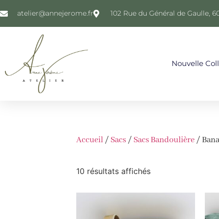
atelier@annejerome.fr
102 Rue du Général de Gaulle, 6
Nouvelle Col
Accueil
/
Sacs
/
Sacs Bandoulière
/ Ban
10 résultats affichés