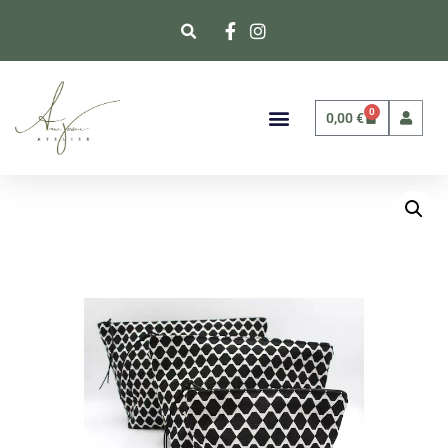
0
0,00
€