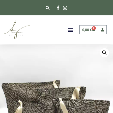
0
0,00
€