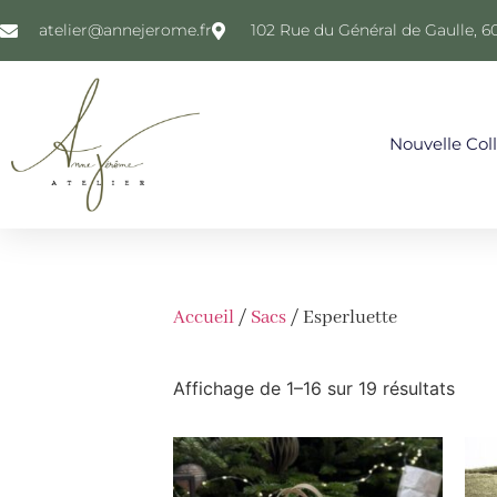
atelier@annejerome.fr
102 Rue du Général de Gaulle, 6
Nouvelle Col
Accueil
/
Sacs
/ Esperluette
Affichage de 1–16 sur 19 résultats