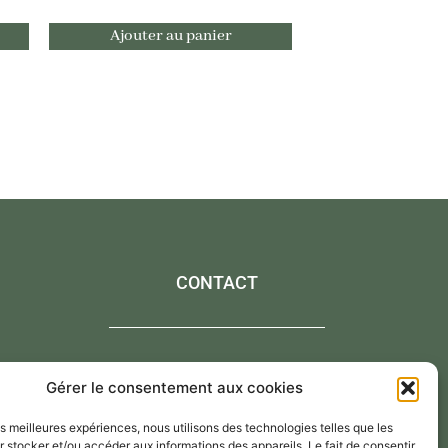
Ajouter au panier
CONTACT
Contactez-moi via le formulaire de contact,
Gérer le consentement aux cookies
Par mail : atelier@annejerome.fr
les meilleures expériences, nous utilisons des technologies telles que les
 stocker et/ou accéder aux informations des appareils. Le fait de consentir