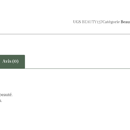
UGS
BEAUTY137
Catégorie
Beau
Avis (0)
beauté.
u.