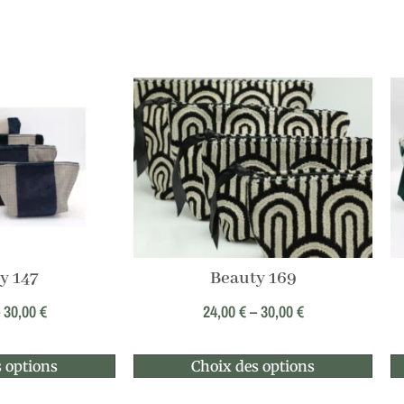
y 147
Beauty 169
–
30,00
€
24,00
€
–
30,00
€
 options
Choix des options