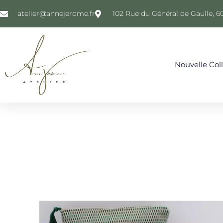
atelier@annejerome.fr
102 Rue du Général de Gaulle, 6
Nouvelle Col