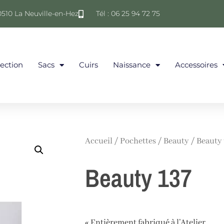
0510 La Neuville-en-Hez
Tél : 06 25 94 72 75
lection
Sacs
Cuirs
Naissance
Accessoires
Accueil
/
Pochettes
/
Beauty
/ Beauty 
Beauty 137
« Entièrement fabriqué à l’Atelier.