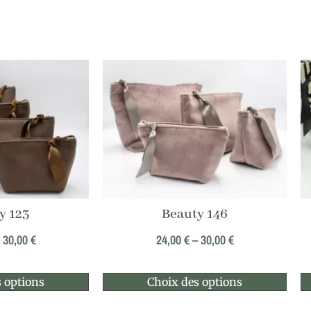
y 123
Beauty 146
–
30,00
€
24,00
€
–
30,00
€
 options
Choix des options