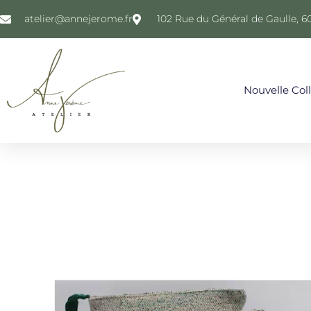
atelier@annejerome.fr
102 Rue du Général de Gaulle, 6
Nouvelle Col