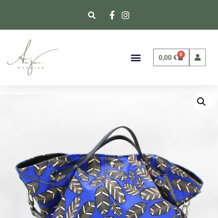
0
0,00
€