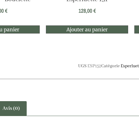
00
€
128,00
€
u panier
Ajouter au panier
UGS
ESP152
Catégorie
Esperluet
Avis (0)