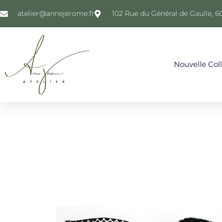
atelier@annejerome.fr
102 Rue du Général de Gaulle, 6
Nouvelle Col