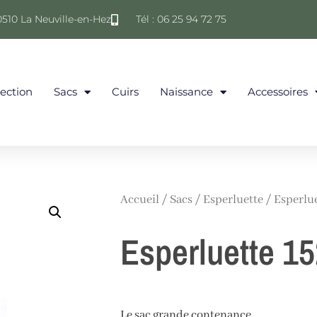
0510 La Neuville-en-Hez
Tél : 06 25 94 72 75
lection
Sacs
Cuirs
Naissance
Accessoires
Accueil
/
Sacs
/
Esperluette
/ Esperlue
Esperluette 1
Le sac grande contenance