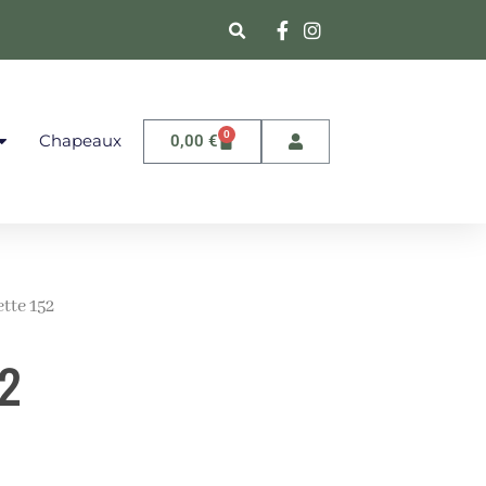
0
Chapeaux
0,00
€
tte 152
52