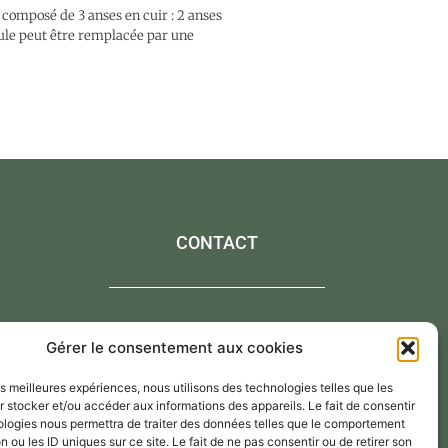
 composé de 3 anses en cuir : 2 anses
aule peut être remplacée par une
CONTACT
Contactez-moi via le formulaire de contact,
Gérer le consentement aux cookies
Par mail : atelier@annejerome.fr
les meilleures expériences, nous utilisons des technologies telles que les
 stocker et/ou accéder aux informations des appareils. Le fait de consentir
ologies nous permettra de traiter des données telles que le comportement
n ou les ID uniques sur ce site. Le fait de ne pas consentir ou de retirer son