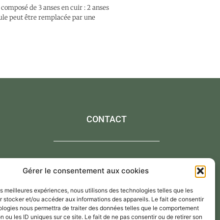
 composé de 3 anses en cuir : 2 anses
aule peut être remplacée par une
CONTACT
Contactez-moi via le formulaire de contact,
Gérer le consentement aux cookies
Par mail : atelier@annejerome.fr
les meilleures expériences, nous utilisons des technologies telles que les
 stocker et/ou accéder aux informations des appareils. Le fait de consentir
ologies nous permettra de traiter des données telles que le comportement
n ou les ID uniques sur ce site. Le fait de ne pas consentir ou de retirer son