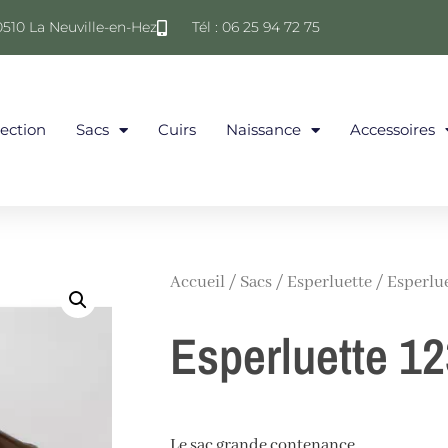
0510 La Neuville-en-Hez
Tél : 06 25 94 72 75
lection
Sacs
Cuirs
Naissance
Accessoires
Accueil
/
Sacs
/
Esperluette
/ Esperlue
Esperluette 1
Le sac grande contenance