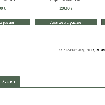
00
€
128,00
€
u panier
Ajouter au panier
UGS
ESP123
Catégorie
Esperluet
Avis (0)