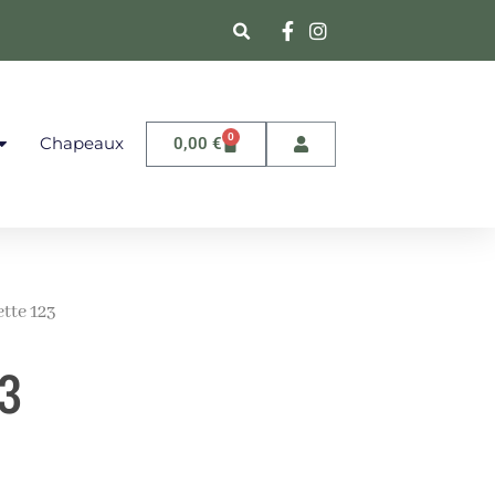
0
Chapeaux
0,00
€
tte 123
23