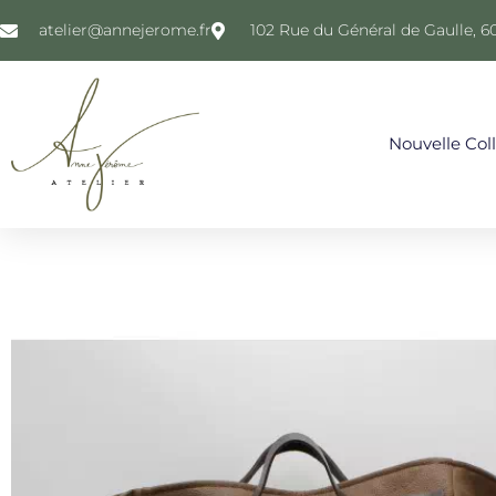
atelier@annejerome.fr
102 Rue du Général de Gaulle, 6
Nouvelle Col