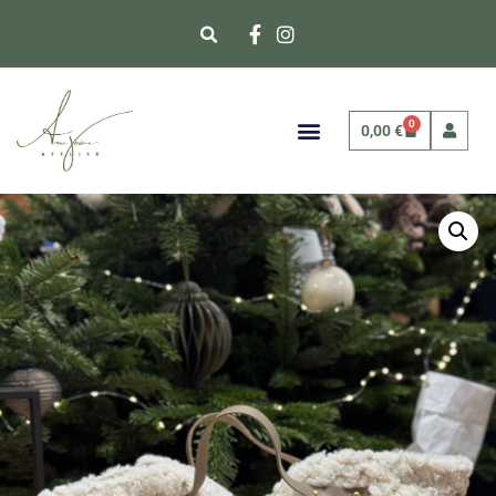
0
0,00
€