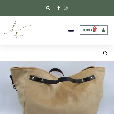
0
0,00
€