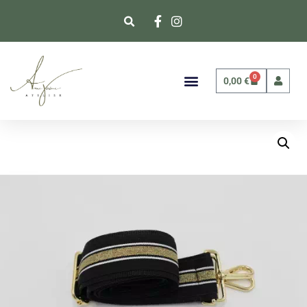
0
0,00
€