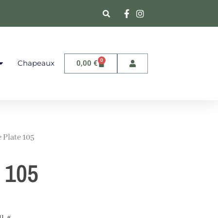
0
Chapeaux
0,00
€
 Plate 105
 105
u. «