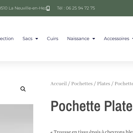
0510 La Neuville-en-Hez
Tél : 06 25 94 72 75
lection
Sacs
Cuirs
Naissance
Accessoires
Accueil
/
Pochettes
/
Plates
/ Pochette
Pochette Plate
« Trousse en tissu épais à chevrons ble