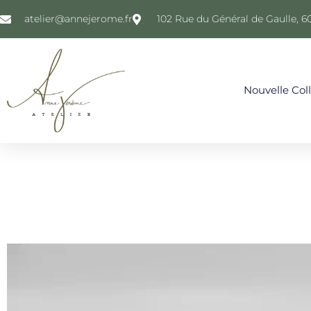
atelier@annejerome.fr
102 Rue du Général de Gaulle, 6
Nouvelle Col