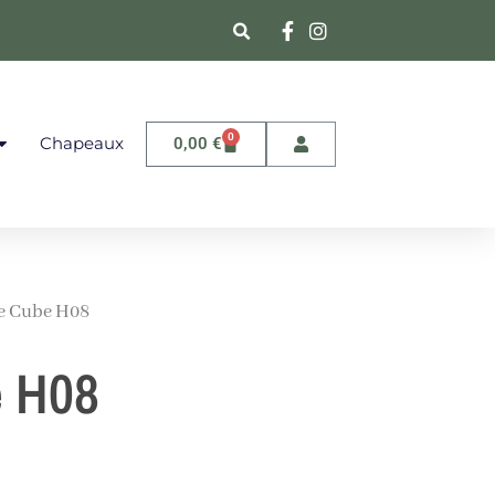
0
Chapeaux
0,00
€
e Cube H08
e H08