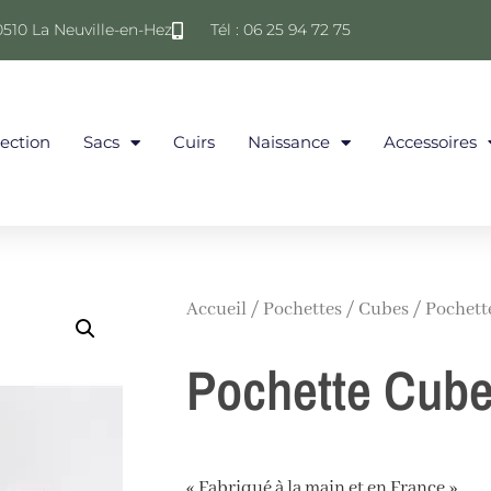
0510 La Neuville-en-Hez
Tél : 06 25 94 72 75
lection
Sacs
Cuirs
Naissance
Accessoires
Accueil
/
Pochettes
/
Cubes
/ Pochett
Pochette Cub
« Fabriqué à la main et en France »