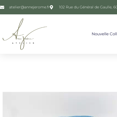
atelier@annejerome.fr
102 Rue du Général de Gaulle, 6
Nouvelle Col