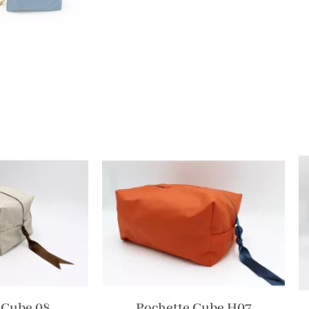
 Cube 08
Pochette Cube H07