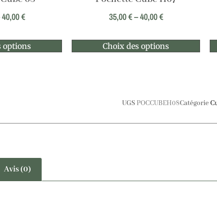
–
40,00
€
35,00
€
–
40,00
€
 options
Choix des options
UGS
POCCUBEH08
Catégorie
C
Avis (0)