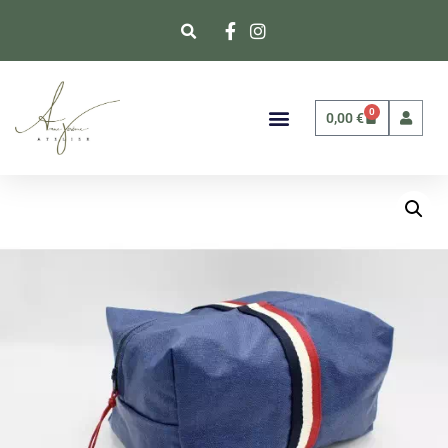
0
0,00
€