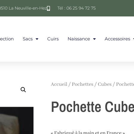
0510 La Neuville-en-Hez
Tél : 06 25 94 72 75
lection
Sacs
Cuirs
Naissance
Accessoires
Accueil
/
Pochettes
/
Cubes
/ Pochett
Pochette Cube
« Fabriqué à la main et en France »