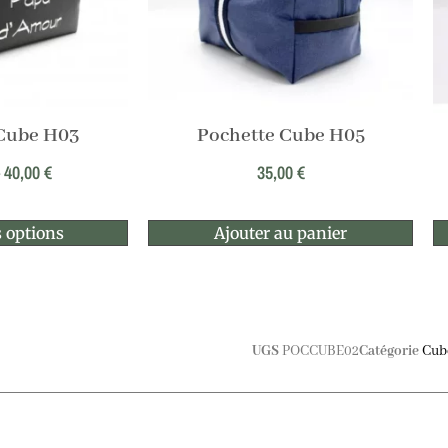
 Cube H03
Pochette Cube H05
–
40,00
€
35,00
€
 options
Ajouter au panier
UGS
POCCUBE02
Catégorie
Cub