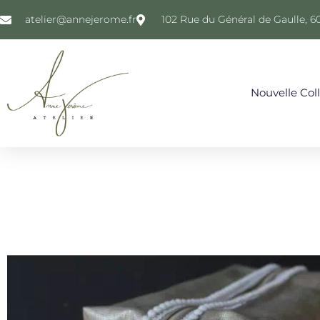
atelier@annejerome.fr
102 Rue du Général de Gaulle, 6
Nouvelle Col