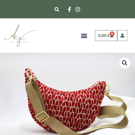
0
0,00
€