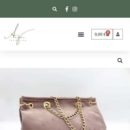
0
0,00
€