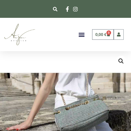
0
0,00
€