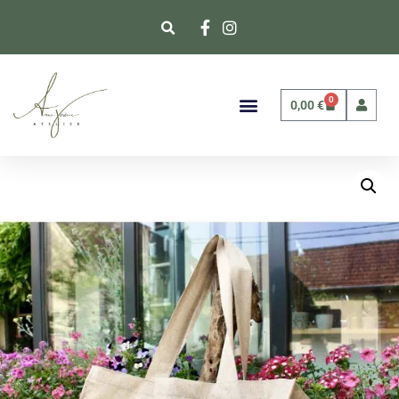
0
0,00
€