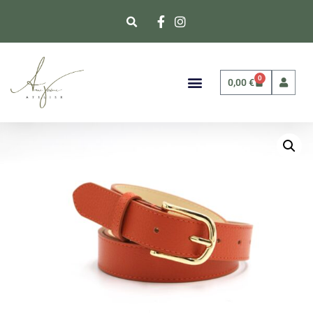
0
0,00
€