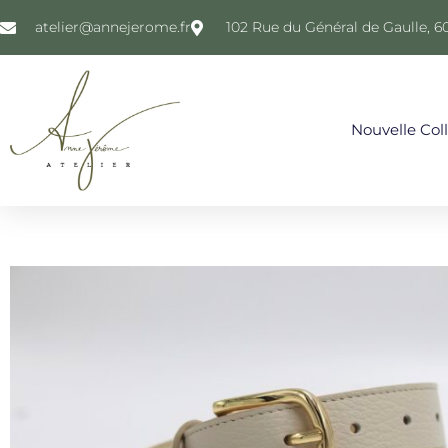
atelier@annejerome.fr
102 Rue du Général de Gaulle, 6
Nouvelle Col