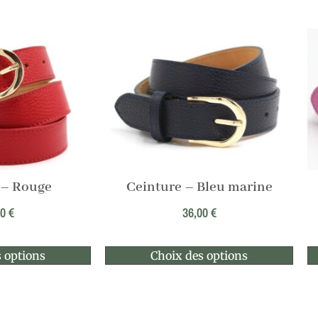
 – Rouge
Ceinture – Bleu marine
00
€
36,00
€
 options
Choix des options