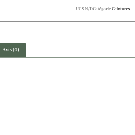
UGS
N/D
Catégorie
Ceintures
Avis (0)