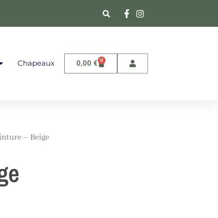
0
Chapeaux
0,00
€
inture – Beige
ige