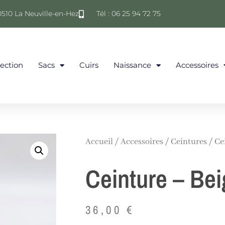
0510 La Neuville-en-Hez
Tél : 06 25 94 72 75
lection
Sacs
Cuirs
Naissance
Accessoires
Accueil
/
Accessoires
/
Ceintures
/ Ce
Ceinture – Be
36,00
€