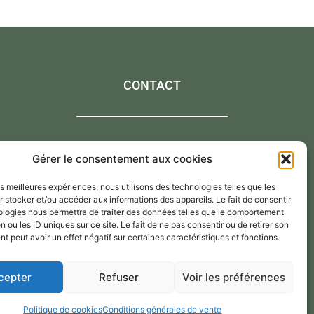
CONTACT
Contactez-moi via le formulaire de contact,
Gérer le consentement aux cookies
Par mail : atelier@annejerome.fr
les meilleures expériences, nous utilisons des technologies telles que les
 stocker et/ou accéder aux informations des appareils. Le fait de consentir
ologies nous permettra de traiter des données telles que le comportement
n ou les ID uniques sur ce site. Le fait de ne pas consentir ou de retirer son
 peut avoir un effet négatif sur certaines caractéristiques et fonctions.
cepter
Refuser
Voir les préférences
Politique de cookies
Conditions générales de vente