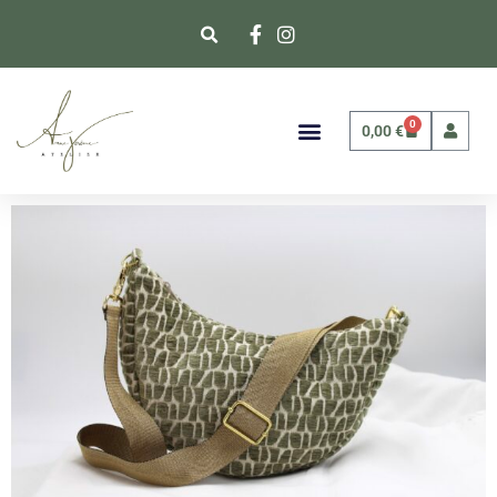
0
0,00
€