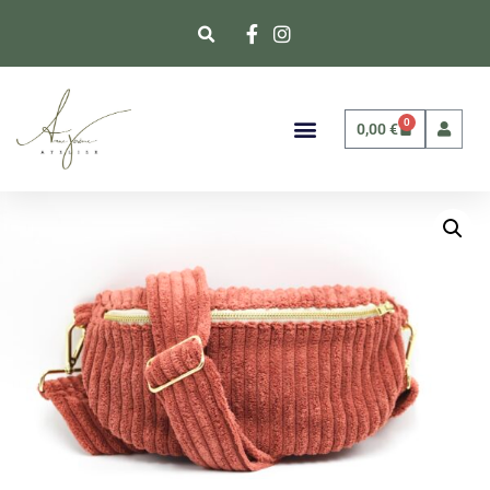
0
0,00
€