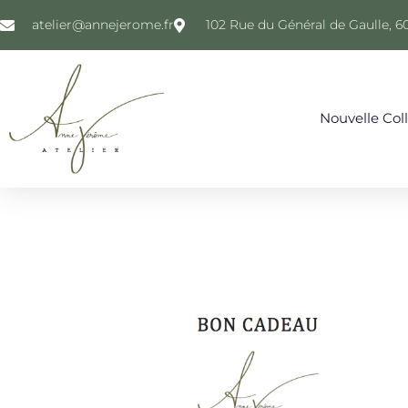
atelier@annejerome.fr
102 Rue du Général de Gaulle, 6
Nouvelle Col