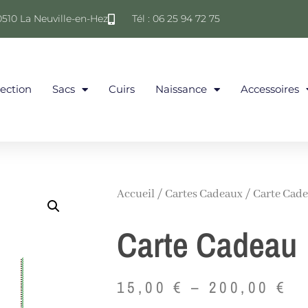
0510 La Neuville-en-Hez
Tél : 06 25 94 72 75
lection
Sacs
Cuirs
Naissance
Accessoires
Accueil
/
Cartes Cadeaux
/ Carte Cad
Carte Cadeau
15,00
€
–
200,00
€