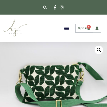
0
0,00
€