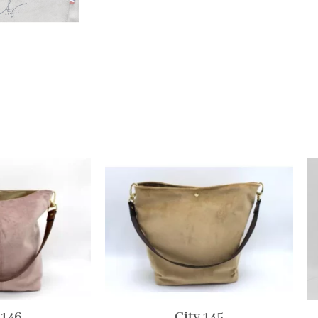
 146
City 145