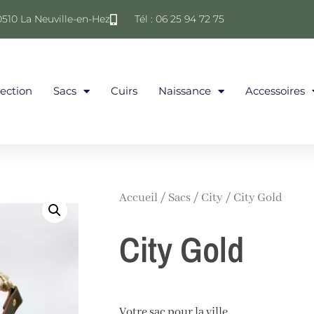
0510 La Neuville-en-Hez
Tél : 06 25 94 72 75
lection
Sacs
Cuirs
Naissance
Accessoires
Accueil
/
Sacs
/
City
/ City Gold
City Gold
Votre sac pour la ville