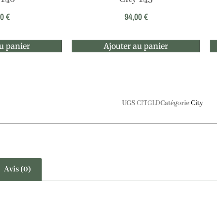
00
€
94,00
€
u panier
Ajouter au panier
UGS
CITGLD
Catégorie
City
Avis (0)