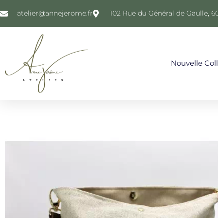
atelier@annejerome.fr
102 Rue du Général de Gaulle, 6
Nouvelle Col