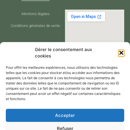
Mentions légales
Conditions générales de vente
Gérer le consentement aux
cookies
Pour offrir les meilleures expériences, nous utilisons des technologies
telles que les cookies pour stocker et/ou accéder aux informations des
appareils. Le fait de consentir à ces technologies nous permettra de
traiter des données telles que le comportement de navigation ou les ID
CONTACT
uniques sur ce site. Le fait de ne pas consentir ou de retirer son
consentement peut avoir un effet négatif sur certaines caractéristiques
et fonctions.
Contactez-moi via le formulaire de
Accepter
contact,
Refuser
Par mail : atelier@annejerome.fr