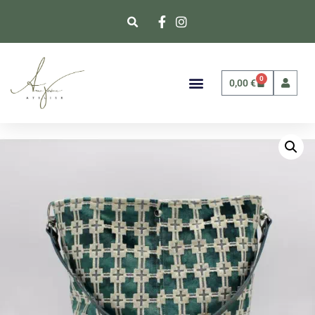
0
0,00
€