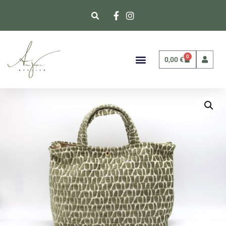
0
0,00
€