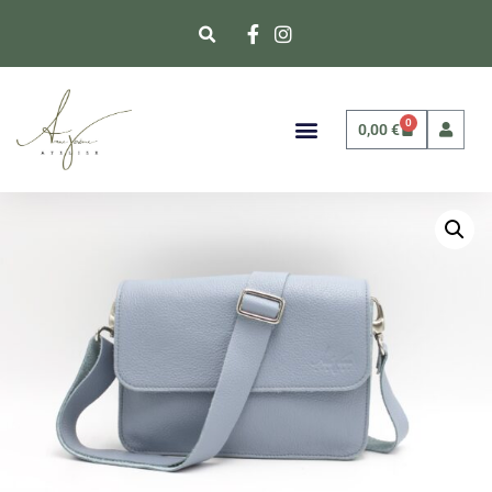
0
0,00
€